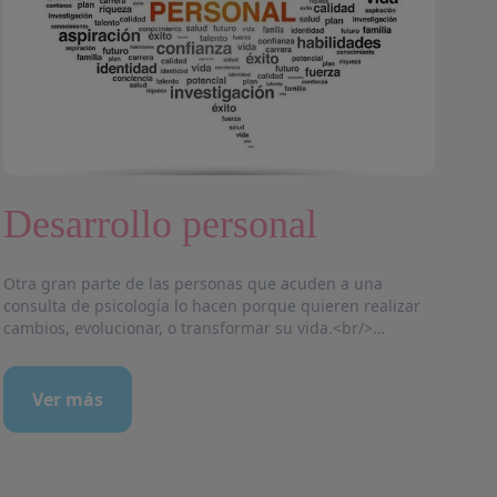
Desarrollo personal
T
Otra gran parte de las personas que acuden a una
Otr
consulta de psicología lo hacen porque quieren realizar
com
cambios, evolucionar, o transformar su vida.<br/>
esq
El Desarrollo Personal, conocido también como
otr
superación personal, crecimiento personal, cambio
pro
personal o desarrollo humano, es un proceso de
gen
Ver más
transformación mediante el cual una persona adopta
all
nuevas ideas o formas de pensamiento (creencias), que
ans
le permiten generar nuevos comportamientos y
con
actitudes...