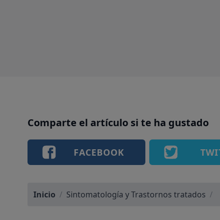
Estados de Ánimo, Autocontrol (Inestabilidad,
Impulsividad…), Miedos, Alteraciones del sueño
(Insomnio, Pesadillas, …), Trastornos Alimentarios,
Dificultades en las relaciones sociales (Familiar, Pareja,
Laboral).
Comparte el artículo si te ha gustado
FACEBOOK
TWI
Inicio
/
Sintomatología y Trastornos tratados
/