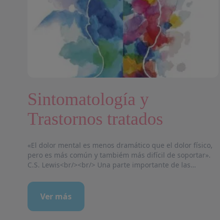
Sintomatología y
Trastornos tratados
ia y
«El dolor mental es menos dramático que el dolor físico,
os
pero es más común y tambiém más difícil de soportar».
C.S. Lewis<br/><br/> Una parte importante de las
s
personas que acuden a mi consulta buscan alivio y
cambio en un recurrente malestar, presente en síntomas
o trastornos. Ejemplos de ésto son los problemas de
Ver más
Ansiedad (Estrés, Estrés Post-Traumático, Fobias, Ataques
de Pánico, Obsesiones, Compulsiones), Depresión y