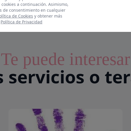
e cookies a continuación. Asimismo,
s de consentimiento en cualquier
olítica de Cookies
y obtener más
:
Política de Privacidad
Te puede interesar
 servicios o te