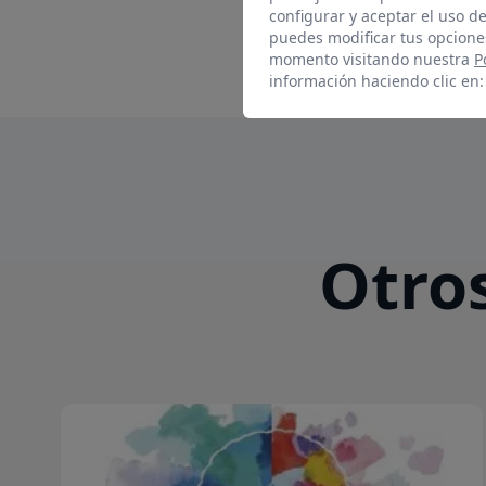
configurar y aceptar el uso d
puedes modificar tus opcione
momento visitando nuestra
P
información haciendo clic en
Otros