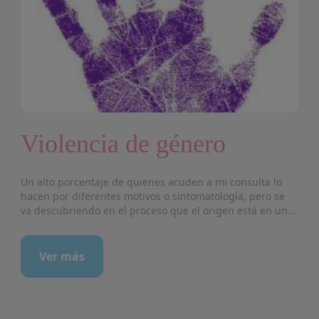
Violencia de género
Un alto porcentaje de quienes acuden a mi consulta lo
hacen por diferentes motivos o sintomatología, pero se
va descubriendo en el proceso que el origen está en una
situación de violencia vivida, ya sea a manos de su pareja
(lo más habitual), familiar, compañero o desconocidos.
<br/> Pero lo que ocurre en las mayoría de estos casos es
Ver más
que se normaliza la situación de violencia y no se
relacionan los síntomas o trastornos (depresión, estrés
postraumático, sentimientos intensos de culpa, miedo y
vergüenza, alta ansiedad, desordenes en alimentación y